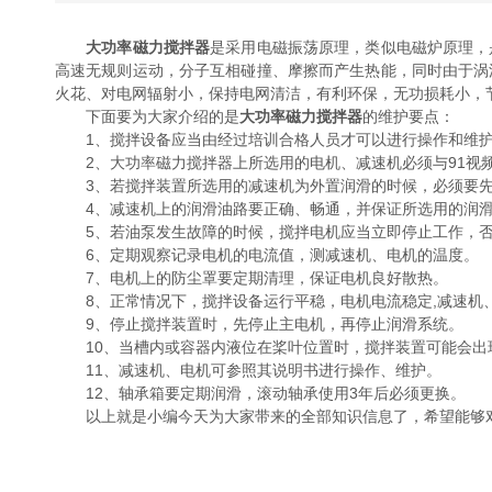
大功率磁力搅拌器
是采用电磁振荡原理，类似电磁炉原理，
高速无规则运动，分子互相碰撞、摩擦而产生热能，同时由于涡
火花、对电网辐射小，保持电网清洁，有利环保，无功损耗小，
下面要为大家介绍的是
大功率磁力搅拌器
的维护要点：
1、搅拌设备应当由经过培训合格人员才可以进行操作和维
2、大功率磁力搅拌器上所选用的电机、减速机必须与91视频
3、若搅拌装置所选用的减速机为外置润滑的时候，必须要先要
4、减速机上的润滑油路要正确、畅通，并保证所选用的润滑
5、若油泵发生故障的时候，搅拌电机应当立即停止工作，否
6、定期观察记录电机的电流值，测减速机、电机的温度。
7、电机上的防尘罩要定期清理，保证电机良好散热。
8、正常情况下，搅拌设备运行平稳，电机电流稳定,减速机、
9、停止搅拌装置时，先停止主电机，再停止润滑系统。
10、当槽内或容器内液位在桨叶位置时，搅拌装置可能会出
11、减速机、电机可参照其说明书进行操作、维护。
12、轴承箱要定期润滑，滚动轴承使用3年后必须更换。
以上就是小编今天为大家带来的全部知识信息了，希望能够对