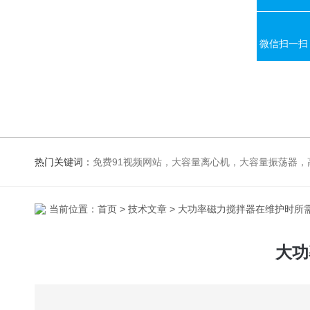
微信扫一扫
热门关键词：
免费91视频网站，大容量离心机，大容量振荡器，高速冷冻离心机，生化、光照、振荡培养箱，磁力搅拌器，电
当前位置：
首页
>
技术文章
> 大功率磁力搅拌器在维护时所
大功