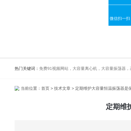
微信扫一扫
热门关键词：
免费91视频网站，大容量离心机，大容量振荡器，高速冷冻离心机，生化、光照、振荡培养箱，磁力搅拌器，电
当前位置：
首页
>
技术文章
> 定期维护大容量恒温振荡器是
定期维