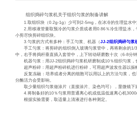
组织捣碎匀浆机关于组织匀浆的制备讲解
1.取组织块（0.2g-1g）少可到2-5mg，在冰冷的生理盐水
2.用移液管量取预冷的匀浆介质或者用0.86％冷生理盐水，
小剪尽快剪碎组织块。
3.匀浆的方式有多种：手工匀浆、机器（
JJ-2组织捣碎匀浆
手工匀浆：将剪碎的组织倒入玻璃匀浆管中，再将剩余的1/3
中，右手将捣杆垂直插入套管中，上下转动研磨数十次（6-8分
机器匀浆：用JJ-2组织捣碎匀浆机研磨制成10％组织匀浆，也
超声粉碎：用超声粉碎机进行粉碎，可用超声波发生器以振幅1
反复冻融：培养或者分离的细胞可以用以上的方法匀浆，也可
分酶活力会受影响。
取少量组织匀浆做涂片（直接涂片、染色均可），显微镜下观
4.将制备好的10％匀浆用普通离心机或低温低速离心机3000r/
根据实验需要，取适量上清液进行各种测定。