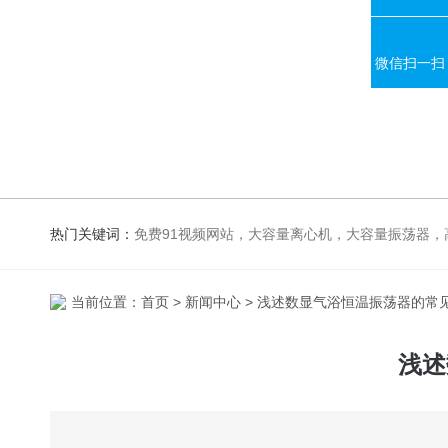
微信扫一扫
热门关键词：
免费91视频网站，大容量离心机，大容量振荡器，高速冷冻离心机，生化、光照、振荡培养箱，磁力搅拌器，电
当前位置：
首页
>
新闻中心
> 浅述数显气浴恒温振荡器的常
浅述