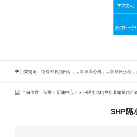
在线交流
微信扫一扫
热门关键词：
免费91视频网站，大容量离心机，大容量振荡器，高速冷冻离心机，生化、光照、振荡培养箱，磁力搅拌器，电
当前位置：
首页
>
新闻中心
> SHP隔水式电热培养箱操作
SHP