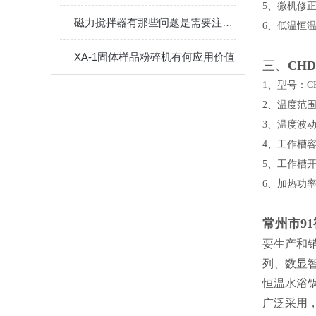
5、微机修正
磁力搅拌器有那些问题是需要注意的
6、低温恒
XA-1固体样品粉碎机有何应用价值
三、
CHD
1、型号：CH
2、温度范围：
3、温度波动：
4、工作槽容积
5、工作槽开口
6、加热功率
常州市9
要生产和
列、数显
恒温水浴
广泛采用