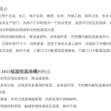
简介
用于石油、化工、电子仪表、物理、化学、生物工程、医药卫生、生命 
检及生产部门，为用户工作时提供一个热冷受控，温度均匀恒定的场源，
制冷和辅助加热或制冷的热源或冷源。
闭压缩机组制冷，降温速度快。设有循环泵，可把槽内被恒温液体外引
。仪器外形尺寸小，结构紧凑，适宜于放在台桌上操作，仪器的工作槽内
设定温度，操作方便。上窗口LED数显温度测量值，下窗口LED数显温度设
。
-1015
低温恒温浴槽
的特点
全封闭压缩机组制冷，降温速度快。
统具有过热、过电流等多重保护装置。 设有循环泵，可把槽内被恒温液体
容器。
构紧凑，外壳为优质钢板喷塑，内胆采用不锈钢材料。
机智能控制系统。触摸软键快速设定温度，操作方便。