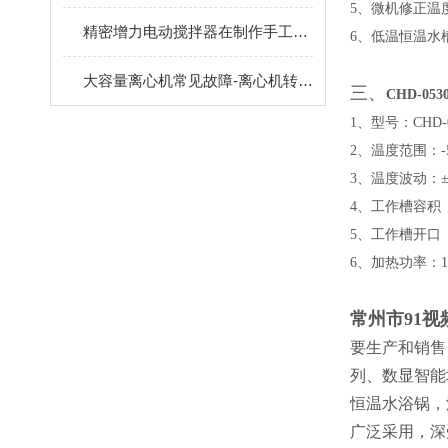
5、微机修正温
精密增力电动搅拌器在制作手工皂时所起到的作用介绍
6、低温恒温水
大容量离心机常见故障-离心机转子不平衡
三、
CHD-05
1、型号：CHD-0
2、温度范围：-5
3、温度波动：±0
4、工作槽容积（m
5、工作槽开口（m
6、加热功率：1
常州市91
要生产和销售
列、数显智能
恒温水浴锅，
广泛采用，深