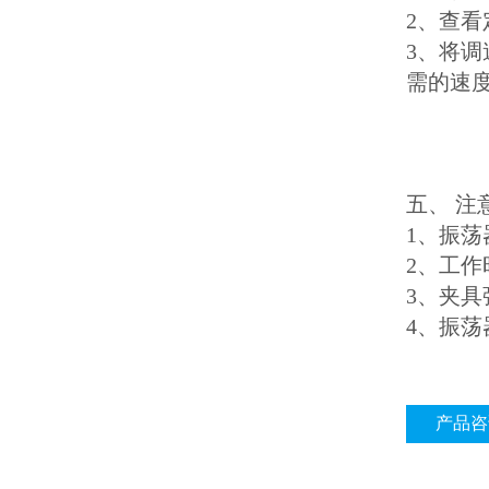
2、查
3、将
需的速
五、 注
1、振
2、工
3、夹
4、振
产品咨