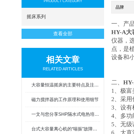
PRODUCT CATEGORY
品牌
摇床系列
一、产
HY-A
查看全部
仪器，
点，是
设备和
相关文章
RELATED ARTICLES
二、
HY
大容量恒温摇床的主要特点及注意事项
1、极
2、采
磁力搅拌器的工作原理和使用细节
3、设
一文与您分享SHP隔水式电热培养箱的正确使用步骤
4、多
5、无
台式大容量离心机的“喘振”故障分析
6、大