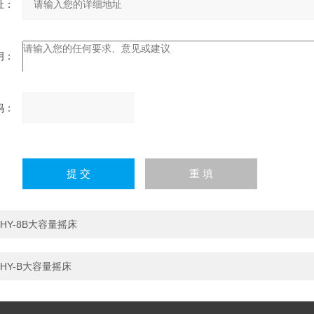
址：
明：
码：
请
输
入
计算结果（填写阿拉伯数
字），如：三加四=7
HY-8B大容量摇床
HY-B大容量摇床