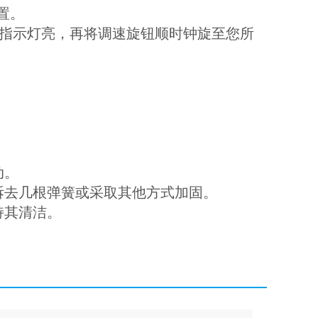
置。
源指示灯亮，再将调速旋钮顺时钟旋至您所
动。
拆去几根弹簧或采取其他方式加固。
持其清洁。