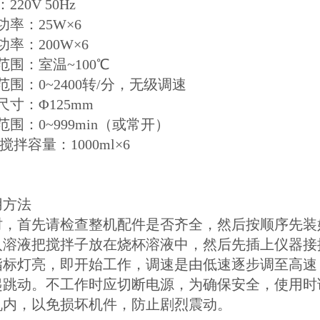
220V 50Hz
功率：25W×6
功率：200W×6
范围：室温~100℃
范围：0~2400转/分，无级调速
尺寸：Φ125mm
范围：0~999min（或常开）
大搅拌容量：1000ml×6
用方法
时，首先请检查整机配件是否齐全，然后按顺序先装
入溶液把搅拌子放在烧杯溶液中，然后先插上仪器接
指标灯亮，即开始工作，调速是由低速逐步调至高速
起跳动。不工作时应切断电源，为确保安全，使用时
机内，以免损坏机件，防止剧烈震动。