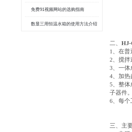
免费91视频网站的选购指南
数显三用恒温水箱的使用方法介绍
二、
HJ-
1、
在普
2、搅
3、一
4、加
5、整
子器件
6、每
三、主