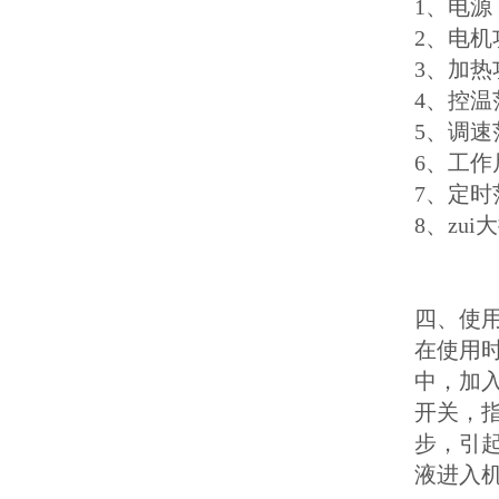
1、电源：
2、电机
3、加热
4、控温
5、调速
6、工作
7、定时
8、
zui
四、使
在使用
中，加
开关，
步，引
液进入