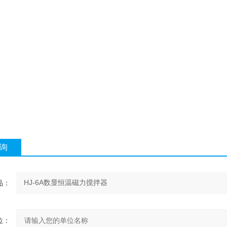
询
品：
位：