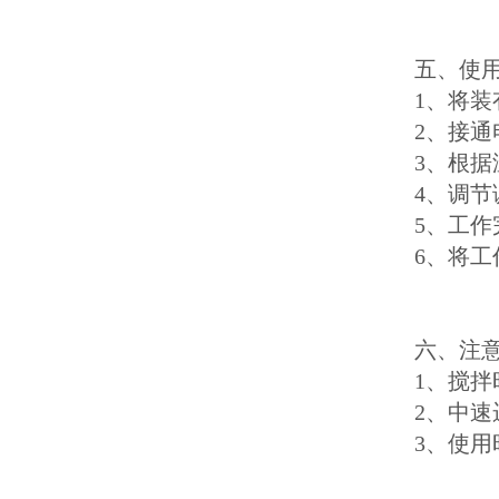
五、使
1、将
2、接
3、根
4、调
5、工作
6、将
六、注
1、搅
2、中
3、使