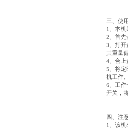
三、使
1、本
2、首先
3、打
其重量
4、合
5、将定
机工作
6、工
开关，
四、注
1、该机