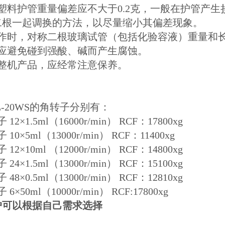
组塑料护管重量偏差应不大于0.2克，一般在护管产
二根一起调换的方法，以尽量缩小其偏差现象。
操作时，对称二根玻璃试管（包括化验容液）重量和
盘应避免碰到强酸、碱而产生腐蚀。
为整机产品，应经常注意保养。
L-20WS的角转子分别有：
12×1.5ml（16000r/min） RCF：17800xg
10×5ml（13000r/min） RCF：11400xg
12×10ml （12000r/min） RCF：14800xg
24×1.5ml（13000r/min） RCF：15100xg
48×0.5ml（13000r/min） RCF：12810xg
6×50ml（10000r/min） RCF:17800xg
户可以根据自己需求选择