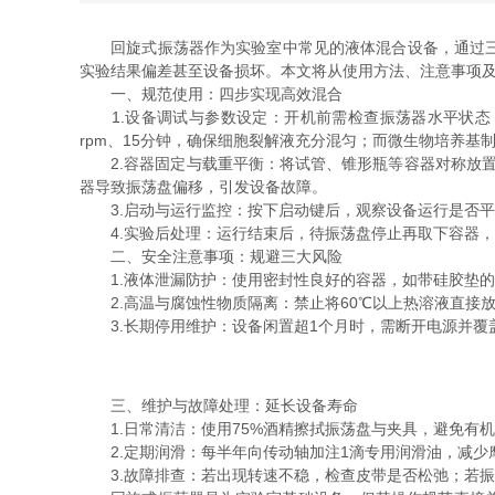
回旋式振荡器作为实验室中常见的液体混合设备，通过三维
实验结果偏差甚至设备损坏。本文将从使用方法、注意事项
一、规范使用：四步实现高效混合
1.设备调试与参数设定：开机前需检查振荡器水平状态，通过
rpm、15分钟，确保细胞裂解液充分混匀；而微生物培养基制备
2.容器固定与载重平衡：将试管、锥形瓶等容器对称放置于
器导致振荡盘偏移，引发设备故障。
3.启动与运行监控：按下启动键后，观察设备运行是否平
4.实验后处理：运行结束后，待振荡盘停止再取下容器，
二、安全注意事项：规避三大风险
1.液体泄漏防护：使用密封性良好的容器，如带硅胶垫的
2.高温与腐蚀性物质隔离：禁止将60℃以上热溶液直接
3.长期停用维护：设备闲置超1个月时，需断开电源并覆
三、维护与故障处理：延长设备寿命
1.日常清洁：使用75%酒精擦拭振荡盘与夹具，避免有
2.定期润滑：每半年向传动轴加注1滴专用润滑油，减少
3.故障排查：若出现转速不稳，检查皮带是否松弛；若振