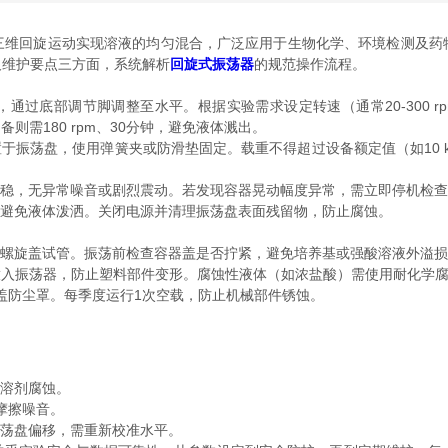
回旋运动实现溶液的均匀混合，广泛应用于生物化学、环境检测及药
及维护要点三方面，系统解析
回旋式振荡器
的规范操作流程。
底部调节脚调整至水平。根据实验需求设定转速（通常20-300 rpm）
则需180 rpm、30分钟，避免液体溅出。
振荡盘，使用弹簧夹或防滑垫固定。载重不得超过设备额定值（如10 kg
稳，无异常噪音或剧烈震动。若发现容器晃动幅度异常，需立即停机检查
避免液体泼洒。关闭电源并清理振荡盘表面残留物，防止腐蚀。
螺旋盖试管。振荡前检查容器盖是否拧紧，避免培养基或强酸溶液外溢损
放入振荡器，防止塑料部件变形。腐蚀性液体（如浓盐酸）需使用耐化学
盖防尘罩。每季度运行1次空载，防止机械部件锈蚀。
机溶剂腐蚀。
摩擦噪音。
荡盘偏移，需重新校准水平。